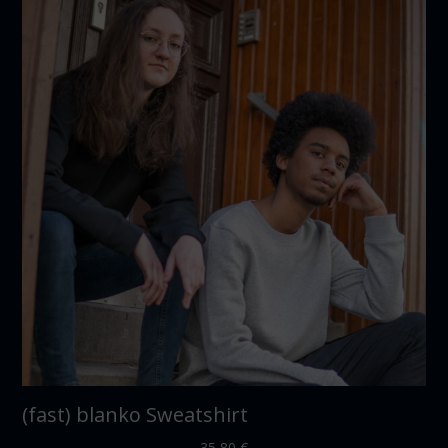
(fast) blanko Sweatshirt
35,80
€