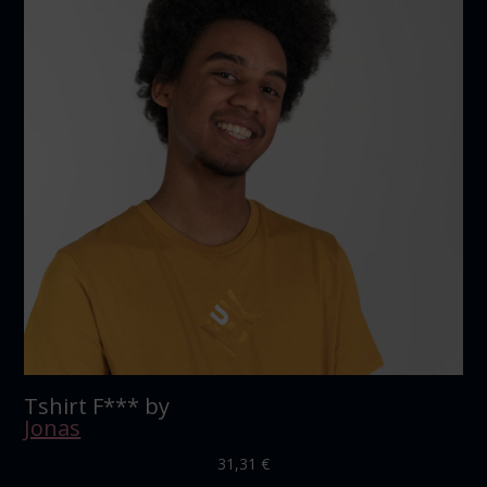
Tshirt F*** by
Jonas
31,31
€