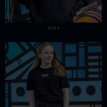
63,21
€