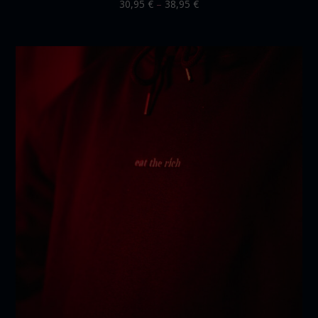
30,95
€
–
38,95
€