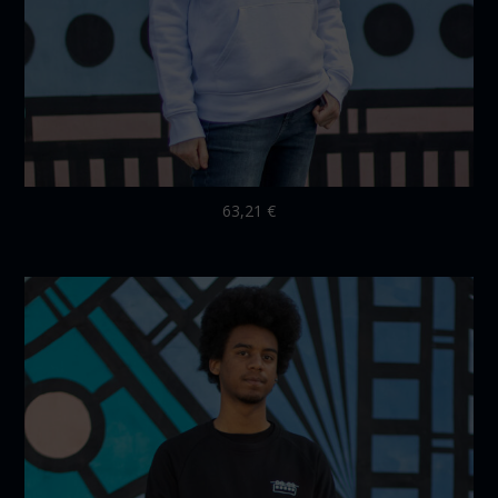
63,21
€