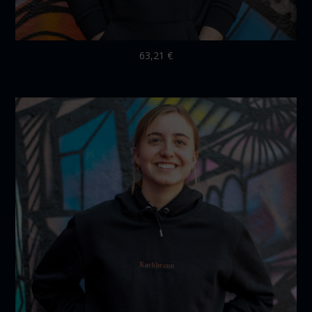
63,21
€