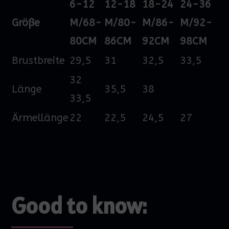
6-12
12-18
18-24
24-36
Größe
M/68-
M/80-
M/86-
M/92-
80CM
86CM
92CM
98CM
Brustbreite
29,5
31
32,5
33,5
32
Länge
35,5
38
33,5
Ärmellänge
22
22,5
24,5
27
Good to know: