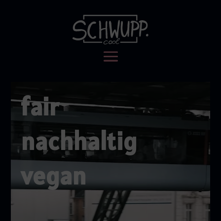
Video-
fair
Player
nachhaltig
vegan