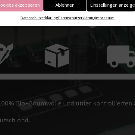
 nachhaltig!
ookies akzeptieren
Ablehnen
Einstellungen anzeig
Datenschutzerklärung
Datenschutzerklärung
Impressum
 100% Bio-Baumwolle und unter kontrollierten
eutschland.