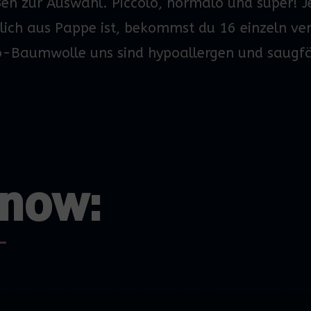
ßen zur Auswahl. Piccolo,
normalo
und super!
J
rlich aus Pappe ist, bekommst du 16
einzeln ve
o-Baumwolle
uns sind hypoallergen und saugf
know: