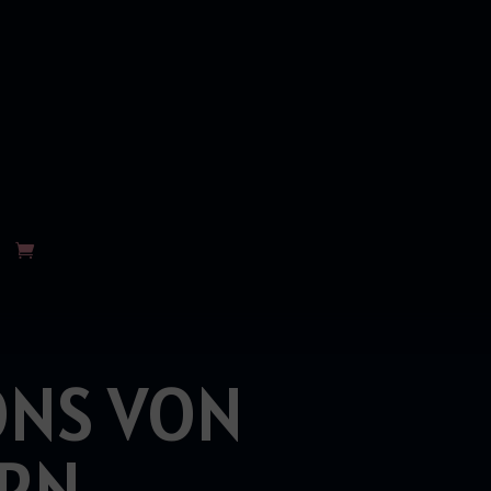
NS VON
RN