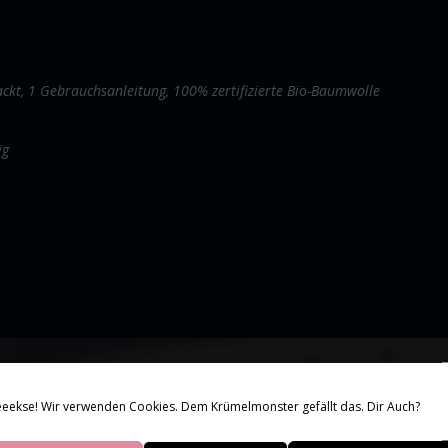
ckt, 1 Gebrauchsanleitung, 100% zertifizierte Bio-Baumwolle
ig
g bis zum End
eekse! Wir verwenden Cookies. Dem Krümelmonster gefällt das. Dir Auch?