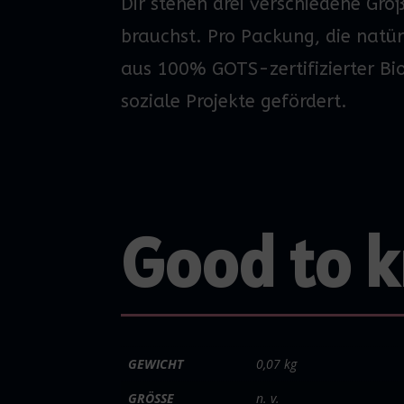
Dir stehen drei verschiedene Grö
brauchst.
Pro Packung, die natü
aus 100
%
GOTS-zertifizierter
Bi
soziale Projekte gefördert.
Good to 
GEWICHT
0,07 kg
GRÖSSE
n. v.