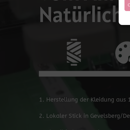
Natürlich
C
1. Herstellung der Kleidung aus
2. Lokaler Stick in Gevelsberg/D