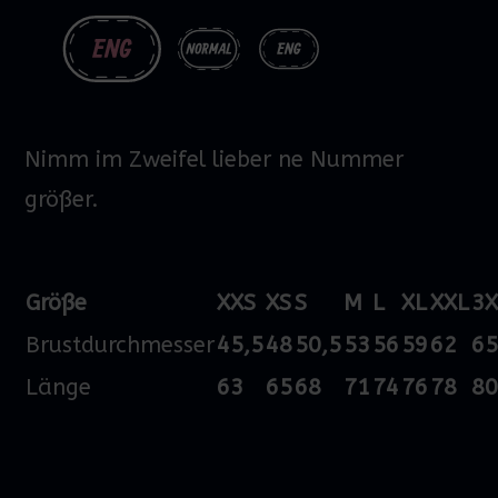
Nimm im Zweifel lieber ne Nummer
größer.
Größe
XXS
XS
S
M
L
XL
XXL
3X
Brustdurchmesser
45,5
48
50,5
53
56
59
62
6
Länge
63
65
68
71
74
76
78
8