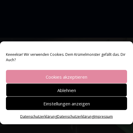
Video-
Player
Vom Anfang bis zum
Keeeekse! Wir verwenden Cookies. Dem Krümelmonster gefällt das. Dir
Auch?
Ende: Natürlich
Cookies akzeptieren
nachhaltig!
Ablehnen
Einstellungen anzeigen
Datenschutzerklärung
Datenschutzerklärung
Impressum