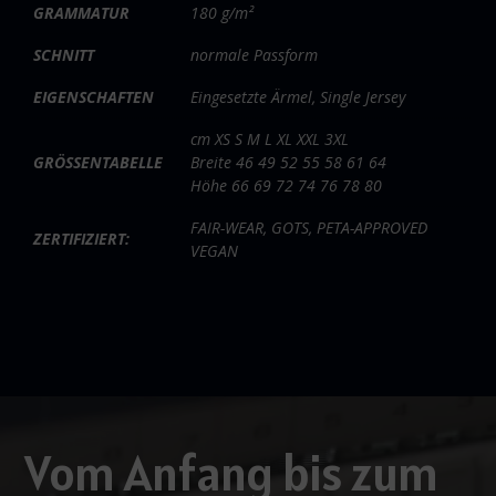
GRAMMATUR
180 g/m²
SCHNITT
normale Passform
EIGENSCHAFTEN
Eingesetzte Ärmel, Single Jersey
cm XS S M L XL XXL 3XL
GRÖSSENTABELLE
Breite 46 49 52 55 58 61 64
Höhe 66 69 72 74 76 78 80
FAIR-WEAR, GOTS, PETA-APPROVED
ZERTIFIZIERT:
VEGAN
Video-
Player
Vom Anfang bis zum