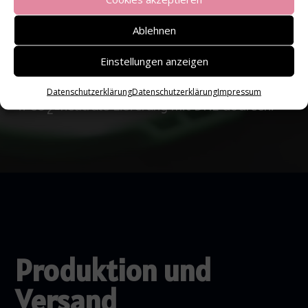
Arbeitsbedingungen.
Ablehnen
2. Lokaler Stick in Gevelsberg/Deutschland.
Einstellungen anzeigen
3. Plastikfreie Verpackung
Datenschutzerklärung
Datenschutzerklärung
Impressum
4.
CO
neutrale Lieferung mit DHL GoGreen.
2-
Produktion und
Versand