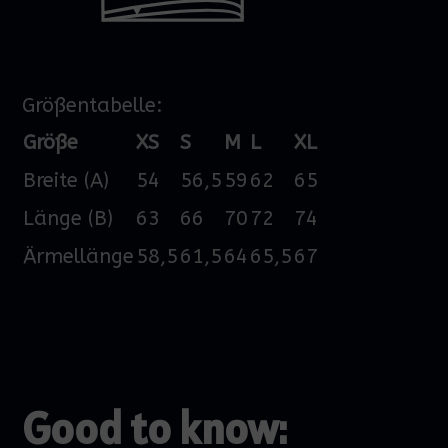
Größentabelle:
Größe
XS
S
M
L
XL
Breite (A)
54
56,5
59
62
65
Länge (B)
63
66
70
72
74
Ärmellänge
58,5
61,5
64
65,5
67
Good to know: