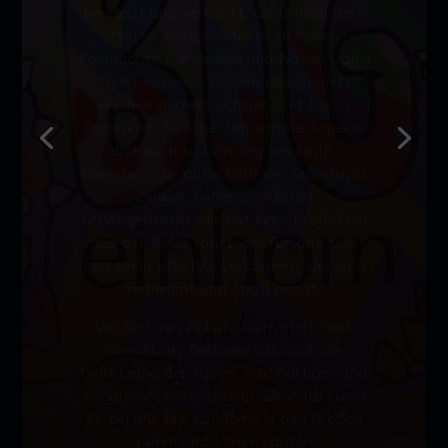
geht es neben coolem Design und
erschwinglichen, sicheren und fairen
Produkten für alle, um soziale Aspekte
und auch schlichtweg um Spaß.
Menschen, die außerhalb der Standards
denken, haben eine Firma
hervorgebracht, die mit ihren Produkten
aus der Reihe tanzt, die für alle sind
und einen Lifestyle verkörpern, der alle
mitnimmt und Spaß bringt.
Wir sind von einhorn überzeugt, weil
sowohl der Gedanke als auch die
Umsetzung der fairen, nachhaltigen und
sozialen Aspekte gelingt. Deshalb könnt
ihr bei uns ihre Kondome in den Größen
54mm und 57mm kaufen!
Noch mehr Informationen gibt es
hier.