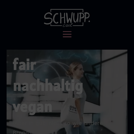
Video-
fair
Player
nachhaltig
vegan
(Aber in gut, nicht so wie andere
Brands)