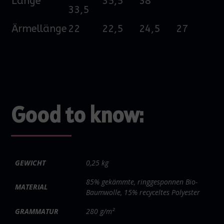
Länge
35,5
38
33,5
Ärmellänge
22
22,5
24,5
27
Good to know:
GEWICHT
0,25 kg
85% gekämmte, ringgesponnen Bio-
MATERIAL
Baumwolle, 15% recyceltes Polyester
GRAMMATUR
280 g/m²